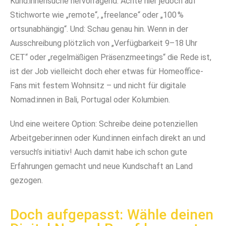
Kund:innensuche hervorragend. Achte hier jedoch auf
Stichworte wie „remote“, „freelance“ oder „100 %
ortsunabhängig“. Und: Schau genau hin. Wenn in der
Ausschreibung plötzlich von „Verfügbarkeit 9–18 Uhr
CET“ oder „regelmäßigen Präsenzmeetings“ die Rede ist,
ist der Job vielleicht doch eher etwas für Homeoffice-
Fans mit festem Wohnsitz – und nicht für digitale
Nomad:innen in Bali, Portugal oder Kolumbien.
Und eine weitere Option: Schreibe deine potenziellen
Arbeitgeber:innen oder Kund:innen einfach direkt an und
versuch’s initiativ! Auch damit habe ich schon gute
Erfahrungen gemacht und neue Kundschaft an Land
gezogen.
Doch aufgepasst: Wähle deinen