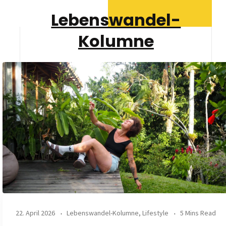
Lebenswandel-
Kolumne
22. April 2026
Lebenswandel-Kolumne
,
Lifestyle
5 Mins Read