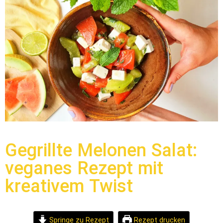
Gegrillte Melonen Salat:
veganes Rezept mit
kreativem Twist
Springe zu Rezept
Rezept drucken