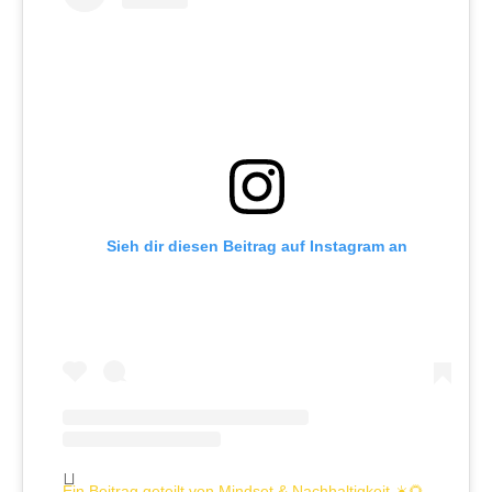
Sieh dir diesen Beitrag auf Instagram an
Ein Beitrag geteilt von Mindset & Nachhaltigkeit ☀️🌻💛 (@vonwenigerundmorgen)