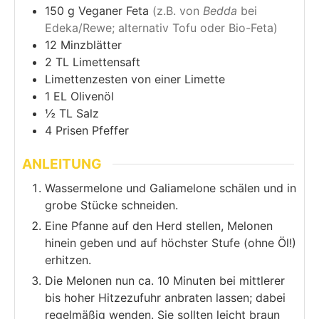
150
g
Veganer Feta
(z.B. von
Bedda
bei
Edeka/Rewe; alternativ Tofu oder Bio-Feta)
12
Minzblätter
2
TL
Limettensaft
Limettenzesten von einer Limette
1
EL
Olivenöl
½
TL
Salz
4
Prisen
Pfeffer
ANLEITUNG
Wassermelone und Galiamelone schälen und in
grobe Stücke schneiden.
Eine Pfanne auf den Herd stellen, Melonen
hinein geben und auf höchster Stufe (ohne Öl!)
erhitzen.
Die Melonen nun ca. 10 Minuten bei mittlerer
bis hoher Hitzezufuhr anbraten lassen; dabei
regelmäßig wenden. Sie sollten leicht braun