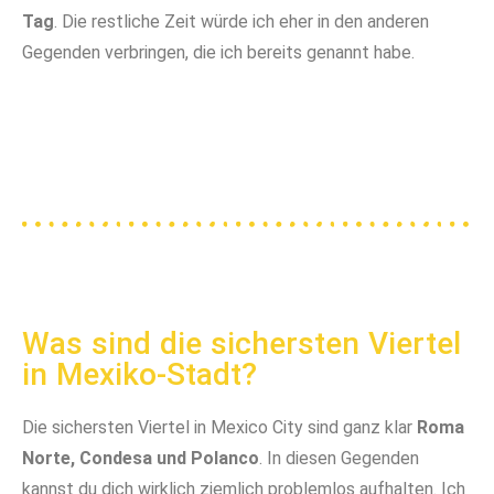
Tag
. Die restliche Zeit würde ich eher in den anderen
Gegenden verbringen, die ich bereits genannt habe.
In den Seitenstraßen im Centro geht es oft trubelig
Im edlen Postamt in Mexico City (Palacio Postel)
In der Fußgängerzone im Centro ist immer viel los
zu
Was sind die sichersten Viertel
in Mexiko-Stadt?
Die sichersten Viertel in Mexico City sind ganz klar
Roma
Norte, Condesa und Polanco
. In diesen Gegenden
kannst du dich wirklich ziemlich problemlos aufhalten. Ich