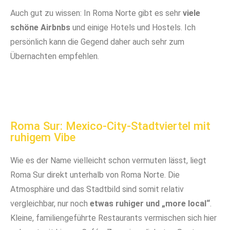
Auch gut zu wissen: In Roma Norte gibt es sehr
viele
schöne Airbnbs
und einige Hotels und Hostels. Ich
persönlich kann die Gegend daher auch sehr zum
Übernachten empfehlen.
Im Mercado Medellín gibt es viel frisches Obst und
Die Restaurants im Mercado Medellín sind nicht
Im Plaza Río de Janeiro kann man wunderbar chillen
In Roma Norte gibt es viele süße kleine Straßen
Die Quesadillas bei Jenni's sind unfassbar gut!
Rol de Guayaba von der Panadería Rosetta
fancy, aber traditionell und lecker!
Gemüse
Roma Sur: Mexico-City-Stadtviertel mit
ruhigem Vibe
Wie es der Name vielleicht schon vermuten lässt, liegt
Roma Sur direkt unterhalb von Roma Norte. Die
Atmosphäre und das Stadtbild sind somit relativ
vergleichbar, nur noch
etwas ruhiger und „more local“
.
Kleine, familiengeführte Restaurants vermischen sich hier