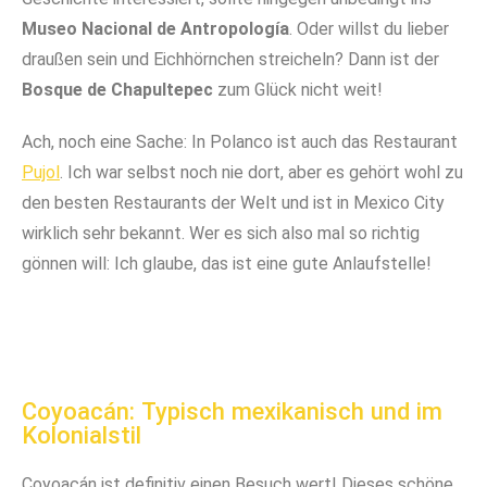
Museo Nacional de Antropología
. Oder willst du lieber
draußen sein und Eichhörnchen streicheln? Dann ist der
Bosque de Chapultepec
zum Glück nicht weit!
Ach, noch eine Sache: In Polanco ist auch das Restaurant
Pujol
. Ich war selbst noch nie dort, aber es gehört wohl zu
den besten Restaurants der Welt und ist in Mexico City
wirklich sehr bekannt. Wer es sich also mal so richtig
gönnen will: Ich glaube, das ist eine gute Anlaufstelle!
Mitten in der City und doch in der Natur: im Bosque
Angrenzend an Polanco ist der Bosque de
Einige Teile von Polanco sind ebenfalls
Blick Richtung Polanco
Chapultepec: ein riesiger Stadtpark!
vergleichsweise ruhig und grün
de Chapultepec
Coyoacán: Typisch mexikanisch und im
Kolonialstil
Coyoacán ist definitiv einen Besuch wert! Dieses schöne