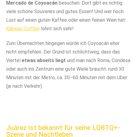
Mercado de Coyoacán
besuchen. Dort gibt es richtig
viele schöne Souvenirs und gutes Essen! Und wer noch
Lust auf einen guten Kaffee oder einen feinen Wein hat:
Kahwen Coffee
lohnt sich sehr!
Zum Übernachten hingegen würde ich Coyoacán eher
nicht empfehlen. Der Grund ist schlichtweg, dass das
Viertel
etwas abseits liegt
und man nach Roma, Condesa
oder auch ins Zentrum eine gute Weile braucht: rund 30
Minuten mit der Metro, ca. 30–60 Minuten mit dem Uber
(je nach Verkehr).
In Coyacán gibt es zahlreiche Kolonialbauten und
Im Mercado de Coyacán kannst du typisch
Es gibt einige Parks in denen man sich ausruhen kann
Die Hauptstraßen in Coyacán sind recht geschäftig
Im Mercado de Coyacán ist immer gut was los!
Schöne Deko, oder nicht?
mexikanische Deko und Souvenirs kaufen
ältere Bauwerke
Juárez ist bekannt für seine LQBTQ+-
Szene und Nachtleben