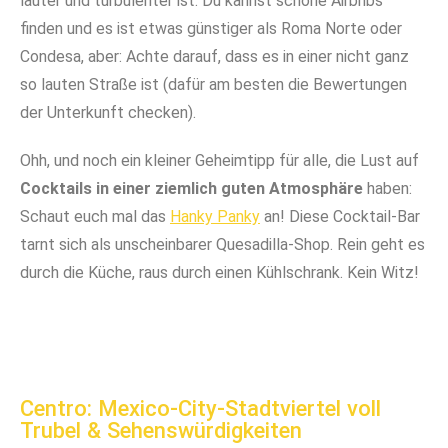
lauter und turbulenter ist. Du kannst schöne Airbnbs
finden und es ist etwas günstiger als Roma Norte oder
Condesa, aber: Achte darauf, dass es in einer nicht ganz
so lauten Straße ist (dafür am besten die Bewertungen
der Unterkunft checken).
Ohh, und noch ein kleiner Geheimtipp für alle, die Lust auf
Cocktails in einer ziemlich guten Atmosphäre
haben:
Schaut euch mal das
Hanky Panky
an! Diese Cocktail-Bar
tarnt sich als unscheinbarer Quesadilla-Shop. Rein geht es
durch die Küche, raus durch einen Kühlschrank. Kein Witz!
Die große Straße Reforma liegt direkt an Juárez
Centro: Mexico-City-Stadtviertel voll
Trubel & Sehenswürdigkeiten