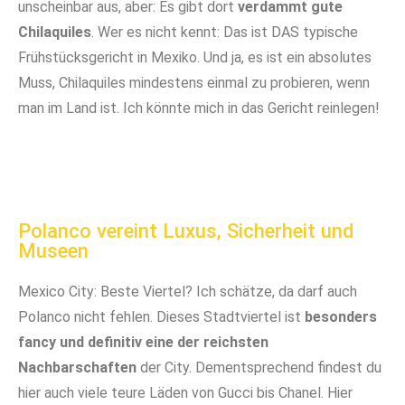
unscheinbar aus, aber: Es gibt dort
verdammt gute
Chilaquiles
. Wer es nicht kennt: Das ist DAS typische
Frühstücksgericht in Mexiko. Und ja, es ist ein absolutes
Muss, Chilaquiles mindestens einmal zu probieren, wenn
man im Land ist. Ich könnte mich in das Gericht reinlegen!
Der Parque Mexico ist super grün. Einer meiner
Wer Bock auf guten Kaffee hat, sollte unbedingt bei
In Condesa sind viele Straßen mit Grünpflanzen und
Im Parque Mexico siehst du regelmäßig Menschen
In Condesa herrscht ein wunderbar entspannter Vibe
In der Nice Day Panadería gibt's lecker Frühstück
absoluten Lieblingsspots in Condesa und ganz
funky vorbeischauen!
Bäumen bepflanzt
tanzen
Mexico City!
Polanco vereint Luxus, Sicherheit und
Museen
Mexico City: Beste Viertel? Ich schätze, da darf auch
Polanco nicht fehlen. Dieses Stadtviertel ist
besonders
fancy und definitiv eine der reichsten
Nachbarschaften
der City. Dementsprechend findest du
hier auch viele teure Läden von Gucci bis Chanel. Hier