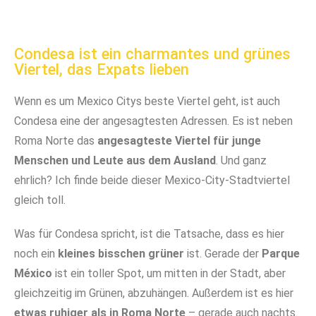
Am Wochenende gibt es in Roma Sur oft Märkte
Diese ältere und super nette Dame verkauft
In Roma Sur ist es einfach so wunderbar entspannt
Das Pistazieneis bei Adoro ist der Hammer!
entlang der größeren Straßen
unfassbar leckere Mangos!
Condesa ist ein charmantes und grünes
Viertel, das Expats lieben
Wenn es um Mexico Citys beste Viertel geht, ist auch
Condesa eine der angesagtesten Adressen. Es ist neben
Roma Norte das
angesagteste Viertel für junge
Menschen und Leute aus dem Ausland
. Und ganz
ehrlich? Ich finde beide dieser Mexico-City-Stadtviertel
gleich toll.
Was für Condesa spricht, ist die Tatsache, dass es hier
noch ein
kleines bisschen grüner
ist. Gerade der
Parque
México
ist ein toller Spot, um mitten in der Stadt, aber
gleichzeitig im Grünen, abzuhängen. Außerdem ist es hier
etwas ruhiger als in Roma Norte
– gerade auch nachts.