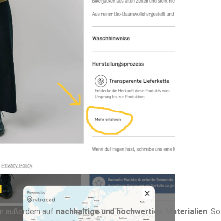
l
an außerdem auf
nachhaltige und hochwertige Materialien
. So