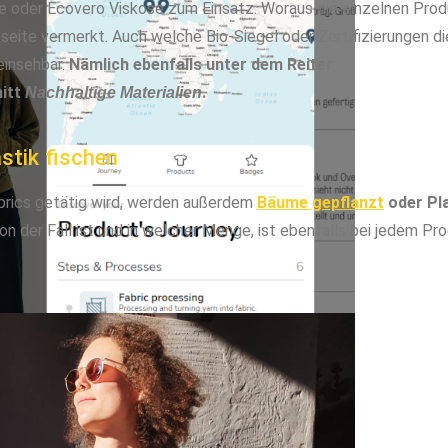
 oder Ecovero Viskose zum Einsatz. Woraus die einzelnen Pro
tseite vermerkt. Auch welche Bio-Siegel oder Zertifizierungen di
einsehbar.
Nämlich ebenfalls unter dem Reiter
nitt
.
Nachhaltige Materialien
stik fischen
Fabrics getätig wird, werden außerdem
Bäume gepflanzt
oder Pla
 der Fall ist und in welcher Menge, ist ebenfalls bei jedem Pr