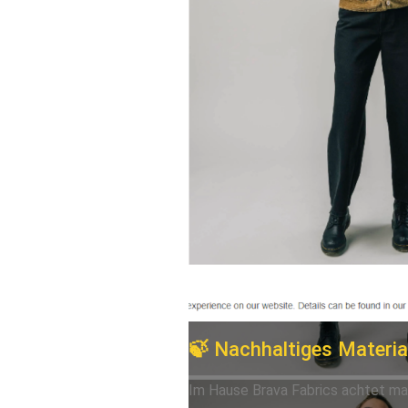
🍃 Nachhaltiges Materia
Im Hause Brava Fabrics achtet m