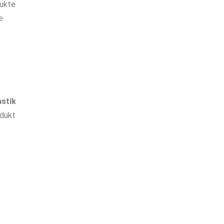
dukte
e
stik
odukt