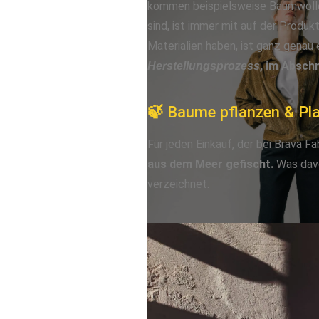
kommen beispielsweise Baumwolle
sind, ist immer mit auf der Produk
Materialien haben, ist ganz genau 
, im Absch
Herstellungsprozess
🍃 Baume pflanzen & Pla
Für jeden Einkauf, der bei Brava 
aus dem Meer gefischt.
Was davon
verzeichnet.