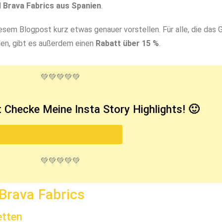
l
Brava Fabrics aus Spanien
.
esem Blogpost kurz etwas genauer vorstellen. Für alle, die das 
en, gibt es außerdem einen
Rabatt über 15 %
.
💚💚💚💚💚
 Checke Meine Insta Story Highlights! 🙂
💚 Zum meinem Insta-Kanal 💚
💚💚💚💚💚
 Brava Fabrics
etten