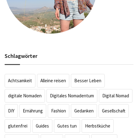
Schlagwörter
Achtsamkeit
Alleine reisen
Besser Leben
digitale Nomaden
Digitales Nomadentum
Digital Nomad
DIY
Ernährung
Fashion
Gedanken
Gesellschaft
glutenfrei
Guides
Gutes tun
Herbstküche