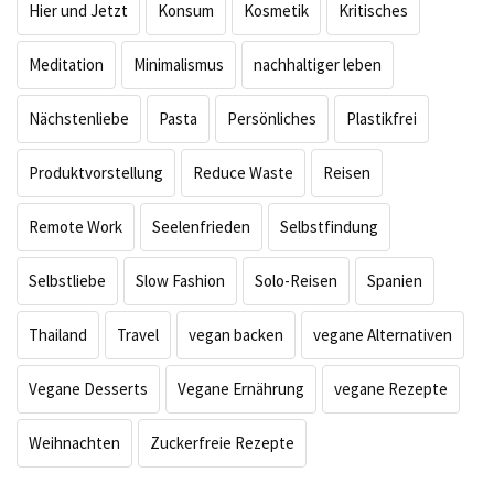
Hier und Jetzt
Konsum
Kosmetik
Kritisches
Meditation
Minimalismus
nachhaltiger leben
Nächstenliebe
Pasta
Persönliches
Plastikfrei
Produktvorstellung
Reduce Waste
Reisen
Remote Work
Seelenfrieden
Selbstfindung
Selbstliebe
Slow Fashion
Solo-Reisen
Spanien
Thailand
Travel
vegan backen
vegane Alternativen
Vegane Desserts
Vegane Ernährung
vegane Rezepte
Weihnachten
Zuckerfreie Rezepte