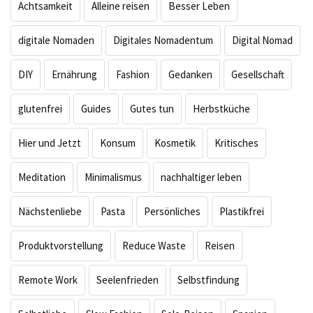
Achtsamkeit
Alleine reisen
Besser Leben
digitale Nomaden
Digitales Nomadentum
Digital Nomad
DIY
Ernährung
Fashion
Gedanken
Gesellschaft
glutenfrei
Guides
Gutes tun
Herbstküche
Hier und Jetzt
Konsum
Kosmetik
Kritisches
Meditation
Minimalismus
nachhaltiger leben
Nächstenliebe
Pasta
Persönliches
Plastikfrei
Produktvorstellung
Reduce Waste
Reisen
Remote Work
Seelenfrieden
Selbstfindung