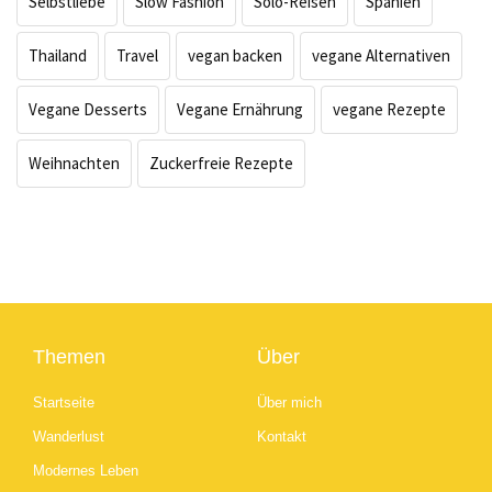
Selbstliebe
Slow Fashion
Solo-Reisen
Spanien
Thailand
Travel
vegan backen
vegane Alternativen
Vegane Desserts
Vegane Ernährung
vegane Rezepte
Weihnachten
Zuckerfreie Rezepte
Themen
Über
Startseite
Über mich
Wanderlust
Kontakt
Modernes Leben