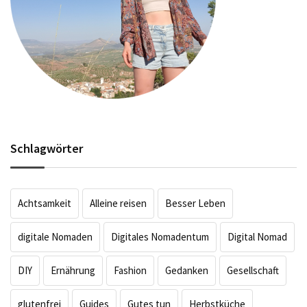
Schlagwörter
Achtsamkeit
Alleine reisen
Besser Leben
digitale Nomaden
Digitales Nomadentum
Digital Nomad
DIY
Ernährung
Fashion
Gedanken
Gesellschaft
glutenfrei
Guides
Gutes tun
Herbstküche