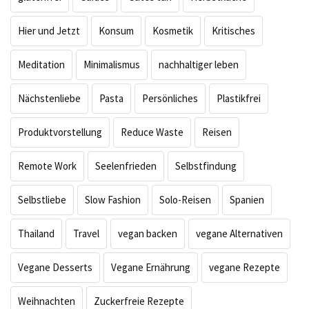
Hier und Jetzt
Konsum
Kosmetik
Kritisches
Meditation
Minimalismus
nachhaltiger leben
Nächstenliebe
Pasta
Persönliches
Plastikfrei
Produktvorstellung
Reduce Waste
Reisen
Remote Work
Seelenfrieden
Selbstfindung
Selbstliebe
Slow Fashion
Solo-Reisen
Spanien
Thailand
Travel
vegan backen
vegane Alternativen
Vegane Desserts
Vegane Ernährung
vegane Rezepte
Weihnachten
Zuckerfreie Rezepte