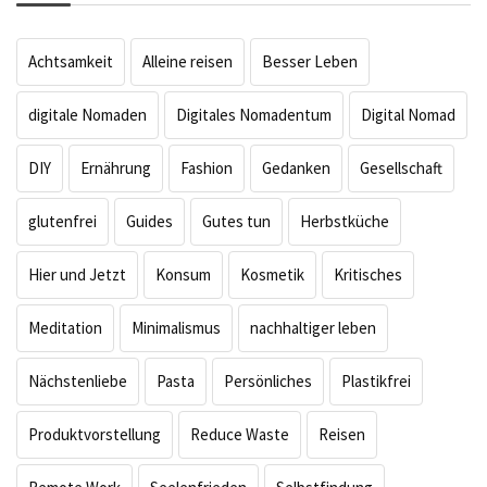
Achtsamkeit
Alleine reisen
Besser Leben
digitale Nomaden
Digitales Nomadentum
Digital Nomad
DIY
Ernährung
Fashion
Gedanken
Gesellschaft
glutenfrei
Guides
Gutes tun
Herbstküche
Hier und Jetzt
Konsum
Kosmetik
Kritisches
Meditation
Minimalismus
nachhaltiger leben
Nächstenliebe
Pasta
Persönliches
Plastikfrei
Produktvorstellung
Reduce Waste
Reisen