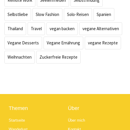
Remote Work
Seelenfrieden
Selbstfindung
Selbstliebe
Slow Fashion
Solo-Reisen
Spanien
Thailand
Travel
vegan backen
vegane Alternativen
Vegane Desserts
Vegane Ernährung
vegane Rezepte
Weihnachten
Zuckerfreie Rezepte
Themen
Über
Startseite
Über mich
Wanderlust
Kontakt