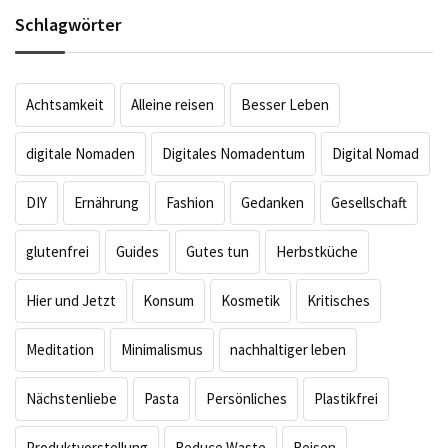
Schlagwörter
Achtsamkeit
Alleine reisen
Besser Leben
digitale Nomaden
Digitales Nomadentum
Digital Nomad
DIY
Ernährung
Fashion
Gedanken
Gesellschaft
glutenfrei
Guides
Gutes tun
Herbstküche
Hier und Jetzt
Konsum
Kosmetik
Kritisches
Meditation
Minimalismus
nachhaltiger leben
Nächstenliebe
Pasta
Persönliches
Plastikfrei
Produktvorstellung
Reduce Waste
Reisen