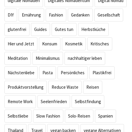
digitale Nomaden
Digitales Nomadentum
Digital Nomad
DIY
Ernährung
Fashion
Gedanken
Gesellschaft
glutenfrei
Guides
Gutes tun
Herbstküche
Hier und Jetzt
Konsum
Kosmetik
Kritisches
Meditation
Minimalismus
nachhaltiger leben
Nächstenliebe
Pasta
Persönliches
Plastikfrei
Produktvorstellung
Reduce Waste
Reisen
Remote Work
Seelenfrieden
Selbstfindung
Selbstliebe
Slow Fashion
Solo-Reisen
Spanien
Thailand
Travel
vegan backen
vegane Alternativen