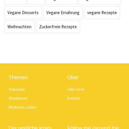
Vegane Desserts
Vegane Ernährung
vegane Rezepte
Weihnachten
Zuckerfreie Rezepte
Themen
Über
Startseite
Über mich
Wanderlust
Kontakt
Modernes Leben
Der restliche Kram
Follow me (around the