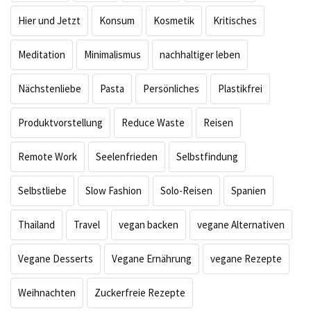
Hier und Jetzt
Konsum
Kosmetik
Kritisches
Meditation
Minimalismus
nachhaltiger leben
Nächstenliebe
Pasta
Persönliches
Plastikfrei
Produktvorstellung
Reduce Waste
Reisen
Remote Work
Seelenfrieden
Selbstfindung
Selbstliebe
Slow Fashion
Solo-Reisen
Spanien
Thailand
Travel
vegan backen
vegane Alternativen
Vegane Desserts
Vegane Ernährung
vegane Rezepte
Weihnachten
Zuckerfreie Rezepte