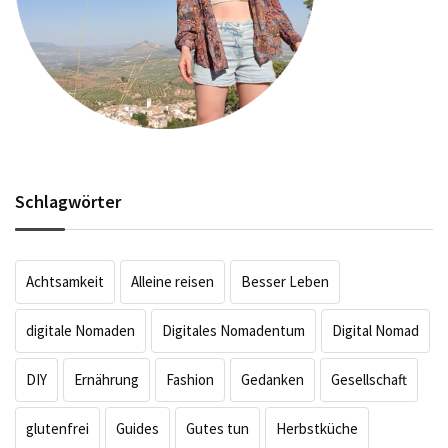
Schlagwörter
Achtsamkeit
Alleine reisen
Besser Leben
digitale Nomaden
Digitales Nomadentum
Digital Nomad
DIY
Ernährung
Fashion
Gedanken
Gesellschaft
glutenfrei
Guides
Gutes tun
Herbstküche