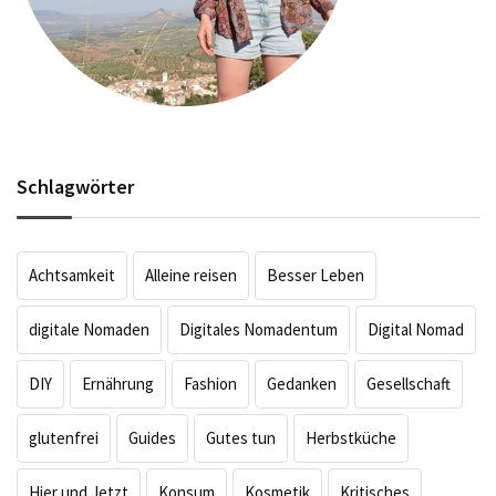
Schlagwörter
Achtsamkeit
Alleine reisen
Besser Leben
digitale Nomaden
Digitales Nomadentum
Digital Nomad
DIY
Ernährung
Fashion
Gedanken
Gesellschaft
glutenfrei
Guides
Gutes tun
Herbstküche
Hier und Jetzt
Konsum
Kosmetik
Kritisches