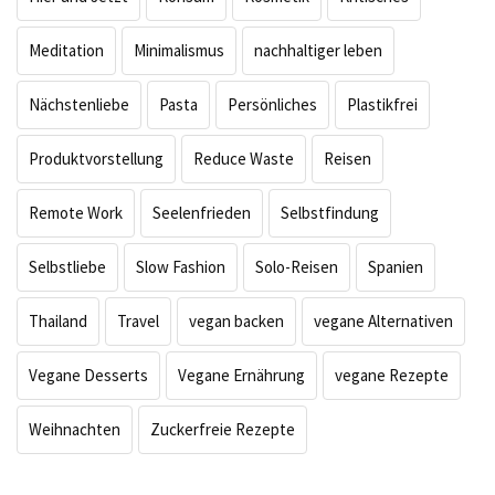
Meditation
Minimalismus
nachhaltiger leben
Nächstenliebe
Pasta
Persönliches
Plastikfrei
Produktvorstellung
Reduce Waste
Reisen
Remote Work
Seelenfrieden
Selbstfindung
Selbstliebe
Slow Fashion
Solo-Reisen
Spanien
Thailand
Travel
vegan backen
vegane Alternativen
Vegane Desserts
Vegane Ernährung
vegane Rezepte
Weihnachten
Zuckerfreie Rezepte