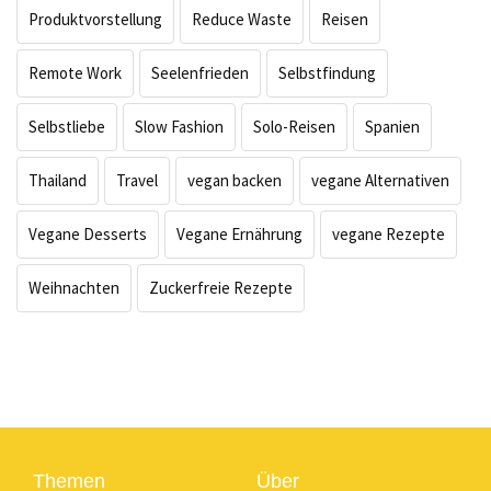
Produktvorstellung
Reduce Waste
Reisen
Remote Work
Seelenfrieden
Selbstfindung
Selbstliebe
Slow Fashion
Solo-Reisen
Spanien
Thailand
Travel
vegan backen
vegane Alternativen
Vegane Desserts
Vegane Ernährung
vegane Rezepte
Weihnachten
Zuckerfreie Rezepte
Themen
Über