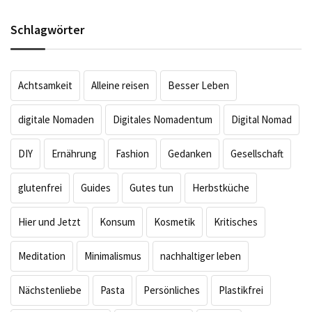
Schlagwörter
Achtsamkeit
Alleine reisen
Besser Leben
digitale Nomaden
Digitales Nomadentum
Digital Nomad
DIY
Ernährung
Fashion
Gedanken
Gesellschaft
glutenfrei
Guides
Gutes tun
Herbstküche
Hier und Jetzt
Konsum
Kosmetik
Kritisches
Meditation
Minimalismus
nachhaltiger leben
Nächstenliebe
Pasta
Persönliches
Plastikfrei