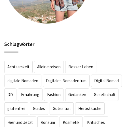
Schlagwörter
Achtsamkeit
Alleine reisen
Besser Leben
digitale Nomaden
Digitales Nomadentum
Digital Nomad
DIY
Ernährung
Fashion
Gedanken
Gesellschaft
glutenfrei
Guides
Gutes tun
Herbstküche
Hier und Jetzt
Konsum
Kosmetik
Kritisches