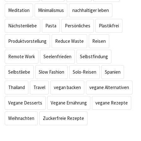
Meditation
Minimalismus
nachhaltiger leben
Nächstenliebe
Pasta
Persönliches
Plastikfrei
Produktvorstellung
Reduce Waste
Reisen
Remote Work
Seelenfrieden
Selbstfindung
Selbstliebe
Slow Fashion
Solo-Reisen
Spanien
Thailand
Travel
vegan backen
vegane Alternativen
Vegane Desserts
Vegane Ernährung
vegane Rezepte
Weihnachten
Zuckerfreie Rezepte