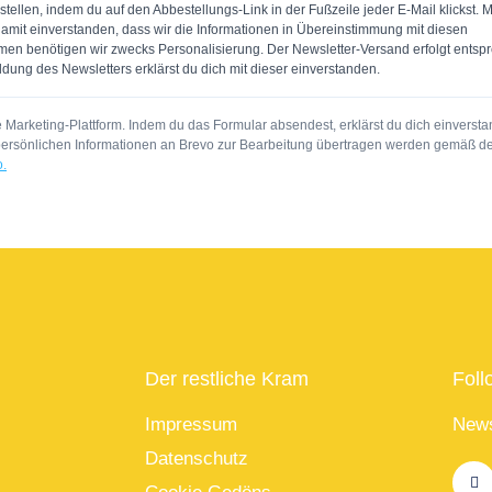
ellen, indem du auf den Abbestellungs-Link in der Fußzeile jeder E-Mail klickst. M
amit einverstanden, dass wir die Informationen in Übereinstimmung mit diesen
en benötigen wir zwecks Personalisierung. Der Newsletter-Versand erfolgt entsp
dung des Newsletters erklärst du dich mit dieser einverstanden.
Marketing-Plattform. Indem du das Formular absendest, erklärst du dich einversta
persönlichen Informationen an Brevo zur Bearbeitung übertragen werden gemäß d
o.
Der restliche Kram
Foll
Impressum
News
Datenschutz