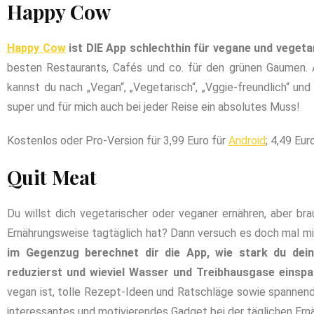
Happy Cow
Happy Cow
ist DIE App schlechthin für vegane und vegeta
besten Restaurants, Cafés und co. für den grünen Gaumen. A
kannst du nach „Vegan“, „Vegetarisch“, „Vggie-freundlich“ un
super und für mich auch bei jeder Reise ein absolutes Muss!
Kostenlos oder Pro-Version für 3,99 Euro für
Android
; 4,49 Eur
Quit Meat
Du willst dich vegetarischer oder veganer ernähren, aber br
Ernährungsweise tagtäglich hat? Dann versuch es doch mal m
im Gegenzug berechnet dir die App, wie stark du dei
reduzierst und wieviel Wasser und Treibhausgase einspa
vegan ist, tolle Rezept-Ideen und Ratschläge sowie spannende 
interessantes und motivierendes Gadget bei der täglichen Ern