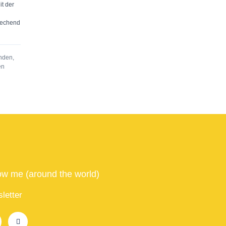
it der
rechend
nden,
en
ow me (around the world)
letter