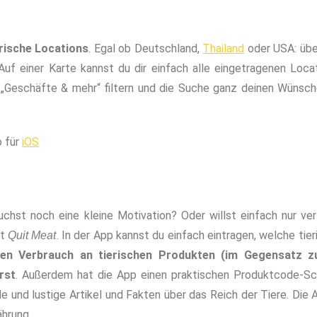
rische Locations
. Egal ob Deutschland,
Thailand
oder USA: über
uf einer Karte kannst du dir einfach alle eingetragenen Loc
d „Geschäfte & mehr“ filtern und die Suche ganz deinen Wünsch
o für
iOS
auchst noch eine kleine Motivation? Oder willst einfach nur ve
it
. In der App kannst du einfach eintragen, welche tie
Quit Meat
nen Verbrauch an tierischen Produkten (im Gegensatz z
rst
. Außerdem hat die App einen praktischen Produktcode-Sc
und lustige Artikel und Fakten über das Reich der Tiere. Die A
ährung.