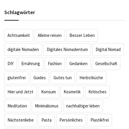
Schlagwörter
Achtsamkeit
Alleine reisen
Besser Leben
digitale Nomaden
Digitales Nomadentum
Digital Nomad
DIY
Ernährung
Fashion
Gedanken
Gesellschaft
glutenfrei
Guides
Gutes tun
Herbstküche
Hier und Jetzt
Konsum
Kosmetik
Kritisches
Meditation
Minimalismus
nachhaltiger leben
Nächstenliebe
Pasta
Persönliches
Plastikfrei