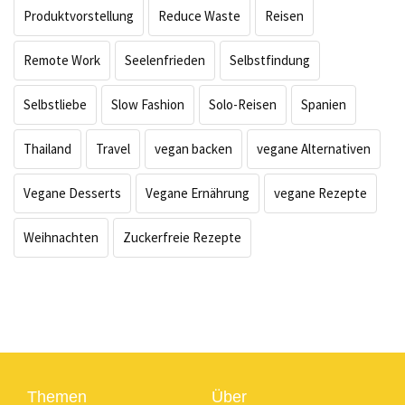
Produktvorstellung
Reduce Waste
Reisen
Remote Work
Seelenfrieden
Selbstfindung
Selbstliebe
Slow Fashion
Solo-Reisen
Spanien
Thailand
Travel
vegan backen
vegane Alternativen
Vegane Desserts
Vegane Ernährung
vegane Rezepte
Weihnachten
Zuckerfreie Rezepte
Themen
Über