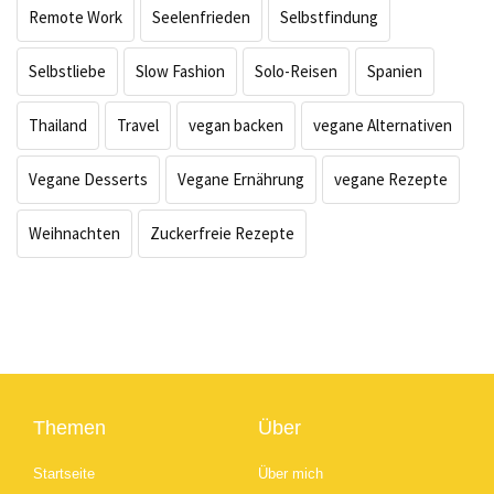
Remote Work
Seelenfrieden
Selbstfindung
Selbstliebe
Slow Fashion
Solo-Reisen
Spanien
Thailand
Travel
vegan backen
vegane Alternativen
Vegane Desserts
Vegane Ernährung
vegane Rezepte
Weihnachten
Zuckerfreie Rezepte
Themen
Über
Startseite
Über mich