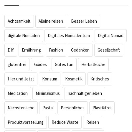
Achtsamkeit
Alleine reisen
Besser Leben
digitale Nomaden
Digitales Nomadentum
Digital Nomad
DIY
Ernährung
Fashion
Gedanken
Gesellschaft
glutenfrei
Guides
Gutes tun
Herbstküche
Hier und Jetzt
Konsum
Kosmetik
Kritisches
Meditation
Minimalismus
nachhaltiger leben
Nächstenliebe
Pasta
Persönliches
Plastikfrei
Produktvorstellung
Reduce Waste
Reisen