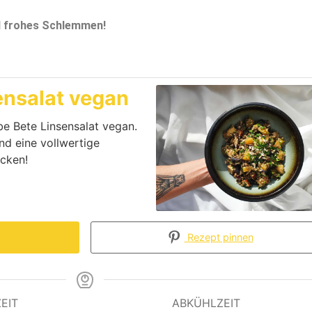
d frohes Schlemmen!
ensalat vegan
be Bete Linsensalat vegan.
d eine vollwertige
cken!
en
Rezept pinnen
EIT
ABKÜHLZEIT