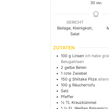
30
Min.
GERICHT
Beilage, Kleinigkeit,
M
Salat
ZUTATEN
100
g
Linsen
ich habe grü
Belugalinsen
2
gelbe Beten
1
rote Zwiebel
150
g
Shiitake Pilze
alter
100
g
Räuchertofu
Salz
Pfeffer
½
TL
Kreuzkümmel
1 ½
EL
Weißen Balsamico 