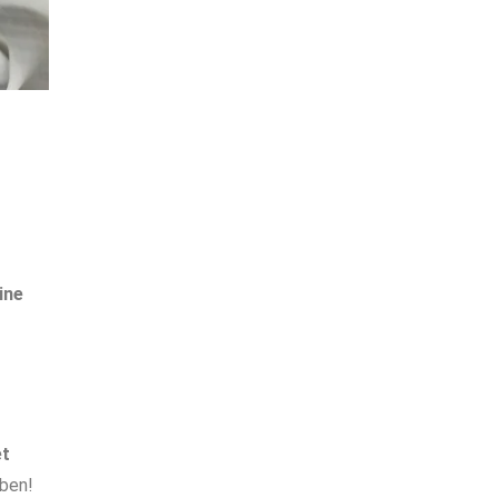
ine
et
ben!