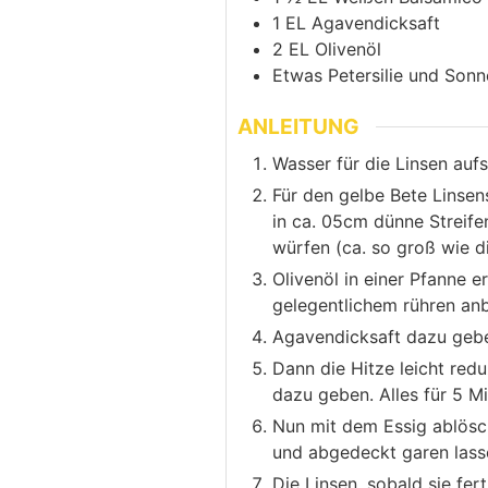
1
EL
Agavendicksaft
2
EL
Olivenöl
Etwas Petersilie und Son
ANLEITUNG
Wasser für die Linsen auf
Für den gelbe Bete Linsens
in ca. 05cm dünne Streife
würfen (ca. so groß wie 
Olivenöl in einer Pfanne e
gelegentlichem rühren anb
Agavendicksaft dazu gebe
Dann die Hitze leicht red
dazu geben. Alles für 5 M
Nun mit dem Essig ablösch
und abgedeckt garen lass
Die Linsen, sobald sie fe