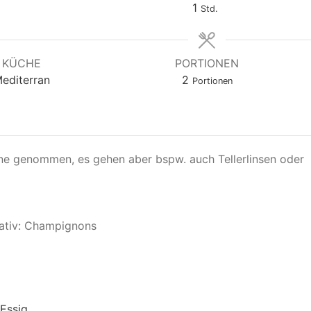
1
Std.
KÜCHE
PORTIONEN
editerran
2
Portionen
ne genommen, es gehen aber bspw. auch Tellerlinsen oder
nativ: Champignons
Essig